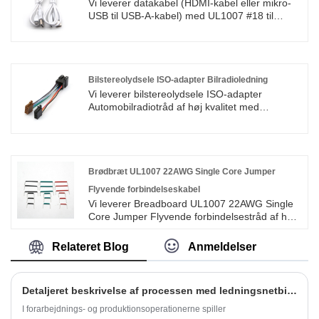
Vi leverer datakabel (HDMI-kabel eller mikro-
USB til USB-A-kabel) med UL1007 #18 til
#26AWG ledningskabel af høj kvalitet med
ROHS/ISO/UL 1 års garanti. vi dedikerede os
til ledningsnet og fremstilling af stik i mere end
10 år, der dækker det meste af Asien, Europa
og Amerika. Vi forventer at blive din
Bilstereolydsele ISO-adapter Bilradioledning
langsigtede partner i Kina.
Vi leverer bilstereolydsele ISO-adapter
Automobilradiotråd af høj kvalitet med
ROHS/ISO/UL 1 års garanti. vi har helliget os til
fremstilling af ledningsnet og stik over 10 år,
der dækker det meste af det asiatiske, Europa
og det amerikanske marked. Vi forventer at
blive din langsigtede partner i Kina.
Brødbræt UL1007 22AWG Single Core Jumper
Flyvende forbindelseskabel
Vi leverer Breadboard UL1007 22AWG Single
Core Jumper Flyvende forbindelsestråd af høj
kvalitet med ROHS/ISO/UL 1 års garanti. vi
dedikerede os til ledningsnet og fremstilling af
Relateret Blog
Anmeldelser
stik i mere end 10 år, der dækker det meste af
Asien, Europa og Amerika. Vi forventer at blive
din langsigtede partner i chinaSend.
Detaljeret beskrivelse af processen med ledningsnetbindingsudstyr
I forarbejdnings- og produktionsoperationerne spiller