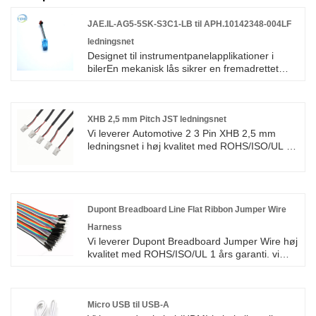
JAE.IL-AG5-5SK-S3C1-LB til APH.10142348-004LF
ledningsnet
Designet til instrumentpanelapplikationer i
bilerEn mekanisk lås sikrer en fremadrettet
pasform Den unikke skalkonfiguration hjælper
med at forhindre uoverensstemmelserDen
dobbeltlåsemekanisme forhindrer
kontaktbevægelsePolariseret type tilgængelig
XHB 2,5 mm Pitch JST ledningsnet
(kun en række, 5 og 6 kontakter) Meget
Vi leverer Automotive 2 3 Pin XHB 2,5 mm
pålidelige fatningskontakterForenklede
ledningsnet i høj kvalitet med ROHS/ISO/UL 1
afslutninger af crimptype
års garanti. vi helligede os til fremstilling af
ledningsnet og stik over 10 år, der dækker det
meste af det asiatiske, Europa og det
amerikanske marked. Vi forventer at blive din
langsigtede partner i Kina.
Dupont Breadboard Line Flat Ribbon Jumper Wire
Harness
Vi leverer Dupont Breadboard Jumper Wire høj
kvalitet med ROHS/ISO/UL 1 års garanti. vi
dedikerede os til ledningsnet og fremstilling af
stik i mere end 10 år, der dækker det meste af
Asien, Europa og Amerika. Vi forventer at blive
din langsigtede partner i Kina.
Micro USB til USB-A