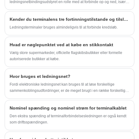
ledningsnetbindingsudstyret en rolle med at forbinde op og ned, især
bindeeffekten ved at bruge ledningsnetbindingsudstyr. Kort sagt kan
denne slags udstyr bruges i mange industrier. Faktisk er det
Kender du terminalens tre fortinningstilstande og tilslutningstilstande?
forbindelsesarrangementet. Ledningsnettet er fikset, installeret og
fejlrettet, og der kan spares plads i processen, og ledningsnettet kan
Ledningsterminaler bruges almindeligvis til at forbinde kredsløb.
gøres smukkere og mere generøst. Hvilken slags teknologi bruger
dette udstyr? ?
Hvad er nøglepunktet ved at købe en stikkontakt
Vælg store supermarkeder, officielle flagskibsbutikker eller formelle
autoriserede butikker at købe.
Hvor bruges et ledningsnet?
Fordi elektroniske ledningsnet kan bruges til at løse forskellige
sammenkoblingsudfordringer, er de meget brugt i en række forskellige
industrier. Ved du, hvilke industrier der almindeligvis anvendes i
elektronisk ledningsnet? Nedenfor vil forbindelsesingeniøren fra
Nominel spænding og nominel strøm for terminalkablet
Shenzhen YDR Connector Co.Ltd introducere 8 anvendelsesindustrier
for elektronisk ledningsnet.
Den ekstra spænding af terminalforbindelsesledningen er også kendt
som driftsspændingen.