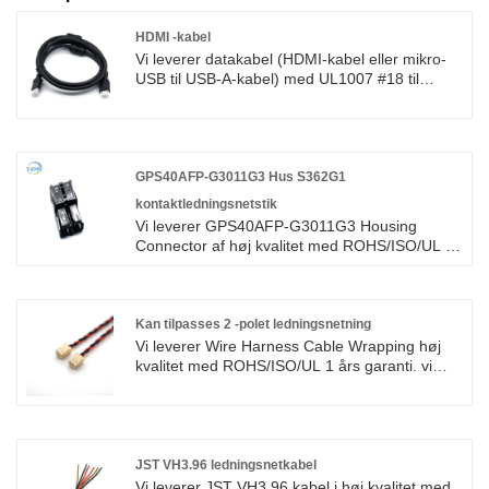
HDMI -kabel
Vi leverer datakabel (HDMI-kabel eller mikro-
USB til USB-A-kabel) med UL1007 #18 til
#26AWG ledningskabel af høj kvalitet med
ROHS/ISO/UL 1 års garanti. vi dedikerede os
til ledningsnet og fremstilling af stik i mere end
10 år, der dækker det meste af Asien, Europa
og Amerika. Vi forventer at blive din
GPS40AFP-G3011G3 Hus S362G1
langsigtede partner i Kina.
kontaktledningsnetstik
Vi leverer GPS40AFP-G3011G3 Housing
Connector af høj kvalitet med ROHS/ISO/UL 1
års garanti. vi har helliget os til fremstilling af
ledningsnet og stik over 10 år, der dækker det
meste af det asiatiske, Europa og det
amerikanske marked. Vi forventer at blive din
Kan tilpasses 2 -polet ledningsnetning
langsigtede partner i Kina.
Vi leverer Wire Harness Cable Wrapping høj
kvalitet med ROHS/ISO/UL 1 års garanti. vi
dedikerede os til ledningsnet og fremstilling af
stik i mere end 10 år, der dækker det meste af
Asien, Europa og Amerika. Vi forventer at blive
din langsigtede partner i Kina.
JST VH3.96 ledningsnetkabel
Vi leverer JST VH3.96 kabel i høj kvalitet med