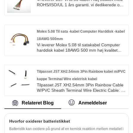
ROHS/ISO/UL 1 års garanti. vi dedikerede os
til ledningsnet og fremstilling af stik i mere end
10 år, der dækker det meste af Asien, Europa
og Amerika. Vi forventer at blive din
langsigtede partner i Kina.
Molex 5.08 Til sata -kabel Computer Harddisk -kabel
18AWG 500mm
Vi leverer Molex 5.08 til satakabel Computer
harddisk kabel 18AWG 500 mm høj kvalitet
med ROHS/ISO/UL 1 års garanti. vi dedikerede
os til ledningsnet og fremstilling af stik i mere
end 10 år, der dækker det meste af Asien,
Europa og Amerika. Vi forventer at blive din
Tilpasset JST XH2.54mm 3Pin Rainbow kabel m/PVC
langsigtede partner i Kina.
kappe Terminal Wire elektrisk kabel
Tilpasset JST XH2.54mm 3Pin Rainbow Cable
W/PVC Sheath Terminal Wire Electric Cable: Vi
leverer JST XH PH VH ZH SH
ledningsnetkabelsamling i høj kvalitet med
Relateret Blog
Anmeldelser
ROHS/ISO/UL 1 års garanti. vi dedikerede os
til ledningsnet og fremstilling af stik i mere end
10 år, der dækker det meste af Asien, Europa
Hvorfor oxiderer batteristikket
og Amerika. Vi forventer at blive din
langsigtede partner i Kina.
Batteristik kan oxidere på grund af en kemisk reaktion mellem metallet i