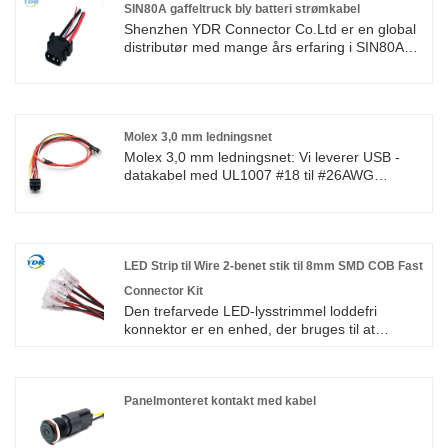
SIN80A gaffeltruck bly batteri strømkabel
Shenzhen YDR Connector Co.Ltd er en global
distributør med mange års erfaring i SIN80A
gaffeltrucks blybatteristrømkabel. Dette er en
original TE-forbindelsesledning, velkommen til
forespørgsel.
Molex 3,0 mm ledningsnet
Molex 3,0 mm ledningsnet: Vi leverer USB -
datakabel med UL1007 #18 til #26AWG
elektrisk ledning af høj kvalitet med
ROHS/ISO/UL 1 års garanti. vi dedikerede os
til ledningsnet og fremstilling af stik i mere end
10 år, der dækker det meste af Asien, Europa
og Amerika. Vi forventer at blive din
LED Strip til Wire 2-benet stik til 8mm SMD COB Fast
langsigtede partner i Kina.Molex 1,25 mm, 3,0
Connector Kit
mm, 4,2 mm, 5,08 mm Pitch seriel stik kabel
Den trefarvede LED-lysstrimmel loddefri
samling ledningssele.
konnektor er en enhed, der bruges til at
forbinde tre farvede LED-lysstrimler.
Panelmonteret kontakt med kabel