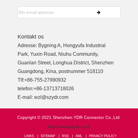
Kontakt os
Adresse: Bygning A, Hongyufa Industrial
Park, Yuxin Road, Niuhu Community,
Guanlan Street, Longhua District, Shenzhen
Guangdong, Kina, postnummer 518110
Tlf:
+86-755-27990932
telefon:
+86-13713718026
E-mail:
wzl@szydr.com
Copyright © 2021 Shenzhen YDR Connector Co.,Ltd.
http://www.szydr.com/
LINKS
SITEMAP
RSS
XML
PRIVACY POLICY