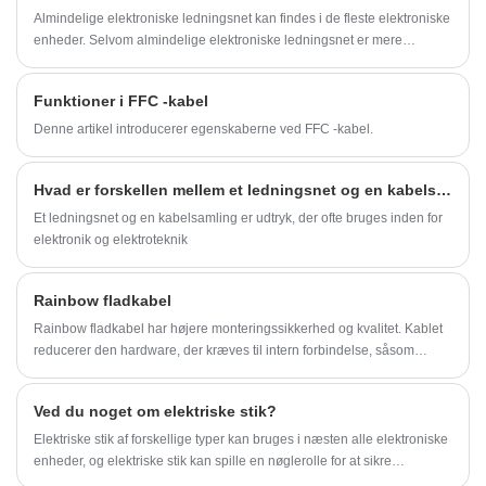
Almindelige elektroniske ledningsnet kan findes i de fleste elektroniske
enheder. Selvom almindelige elektroniske ledningsnet er mere
almindelige end ...
Funktioner i FFC -kabel
Denne artikel introducerer egenskaberne ved FFC -kabel.
Hvad er forskellen mellem et ledningsnet og en kabelsamling?
Et ledningsnet og en kabelsamling er udtryk, der ofte bruges inden for
elektronik og elektroteknik
Rainbow fladkabel
Rainbow fladkabel har højere monteringssikkerhed og kvalitet. Kablet
reducerer den hardware, der kræves til intern forbindelse, såsom
loddesamlinger, stammeledninger, bundpladetråd og kabler, der
almindeligvis anvendes i traditionel elektronisk emballage, så kablerne
Ved du noget om elektriske stik?
kan give højere monteringssikkerhed og kvalitet.
Elektriske stik af forskellige typer kan bruges i næsten alle elektroniske
enheder, og elektriske stik kan spille en nøglerolle for at sikre
enhedens ydeevne.