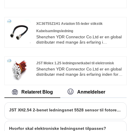
XC36T55Z1H1 Aviation 55-leder stikstik
Kabelsamlingsledning
Shenzhen YDR Connector Co.Ltd er en global
distributør med mange års erfaring i
XC36T55Z1H1 Aviation 55 Core Plug
Connector Cable Assembly Wire. Dette er et
originalt TE-stik ledningsnet, velkommen til
forespørgsel.
JST Molex 1.25 ledningsnetkabel til elektronisk
Shenzhen YDR Connector Co.Ltd er en global
distributør med mange års erfaring inden for
JST Molex 1.25 Wire Harness Cable For
Electronic.Main connector brand: TE, AMP,
Tyco, Molex, Yazaki Yazaki, FCI, Delphi, JST
Relateret Blog
Anmeldelser
Japan Press, JAE Japan Avionics, Hirose
Hirose, Wago3M, Roph Phoenixen,
Rosenberg, Am Souriau, etc.
JST XH2.54 2-benet ledningsnet 5528 sensor til fotoresistorelementdetektor
Hvorfor skal elektroniske ledningsnet tilpasses?