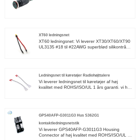
XT60 ledningsnet
XT60 ledningsnet: Vi leverer XT30/XT60/XT90
UL3135 #18 til #22AWG superblød silikontråd i
høj kvalitet med ROHS/ISO/UL 1 års garanti. vi
dedikerede os til ledningsnet og fremstilling af
stik i mere end 10 år, der dækker det meste af
Asien, Europa og Amerika. Vi forventer at blive
din langsigtede partner i Kina.
Ledningsnet til køretøjer Radiohøjttalere
XT30/XT60/XT90 Batteripakke strømindgang
Vi leverer ledningsnet til køretøjer af høj
og udgangskablet. Batterikabel eller
kvalitet med ROHS/ISO/UL 1 års garanti. vi har
strømkabel til batteri.
helliget os til fremstilling af ledningsnet og stik
over 10 år, der dækker det meste af det
asiatiske, Europa og det amerikanske marked.
Vi forventer at blive din langsigtede partner i
Kina.
GPS40AFP-G3011G3 Hus S362G1
kontaktledningsnetstik
Vi leverer GPS40AFP-G3011G3 Housing
Connector af høj kvalitet med ROHS/ISO/UL 1