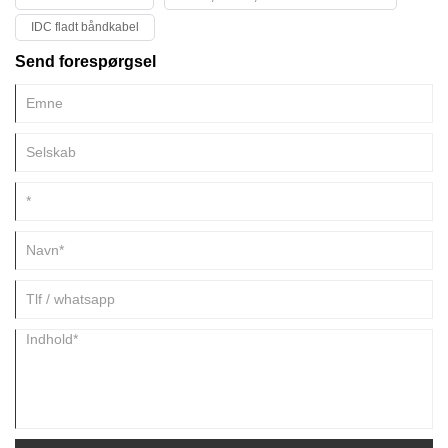
vedligeholde ledningsnet til køretøjer, maskiner og andre elektroniske
IDC fladt båndkabel
systemer.
Send forespørgsel