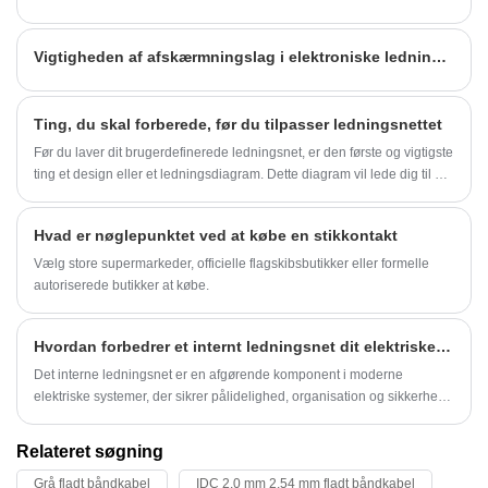
Vigtigheden af ​​afskærmningslag i elektroniske ledningsnet
Ting, du skal forberede, før du tilpasser ledningsnettet
Før du laver dit brugerdefinerede ledningsnet, er den første og vigtigste
ting et design eller et ledningsdiagram. Dette diagram vil lede dig til at
måle ledninger, skære og afisolere ledninger, afgrænse kablerne osv.
Hvad er nøglepunktet ved at købe en stikkontakt
Vælg store supermarkeder, officielle flagskibsbutikker eller formelle
autoriserede butikker at købe.
Hvordan forbedrer et internt ledningsnet dit elektriske system?
Det interne ledningsnet er en afgørende komponent i moderne
elektriske systemer, der sikrer pålidelighed, organisation og sikkerhed.
Denne artikel undersøger, hvordan interne ledningsnet fungerer, deres
fordele, designovervejelser, vedligeholdelsestips og almindelige
Relateret søgning
problemer. Den er designet til at guide ingeniører, teknikere og
Grå fladt båndkabel
IDC 2,0 mm 2,54 mm fladt båndkabel
entusiaster til at træffe informerede beslutninger, når de skal vælge og