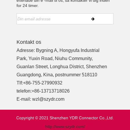
efterlade din e -mail til os, så kontakter vi dig inden
for 24 timer.
Kontakt os
Adresse: Bygning A, Hongyufa Industrial
Park, Yuxin Road, Niuhu Community,
Guanlan Street, Longhua District, Shenzhen
Guangdong, Kina, postnummer 518110
Tlf:
+86-755-27990932
telefon:
+86-13713718026
E-mail:
wzl@szydr.com
Copyright © 2021 Shenzhen YDR Connector Co.,Ltd.
http://www.szydr.com/