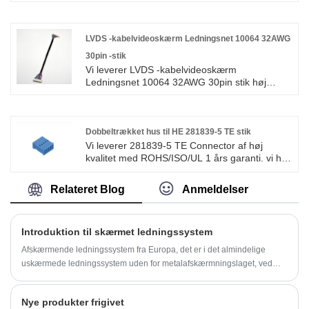
års garanti. vi har helliget os til fremstilling af
ledningsnet og stik over 10 år, der dækker det
meste af det asiatiske, Europa og det
amerikanske marked. Vi forventer at blive din
LVDS -kabelvideoskærm Ledningsnet 10064 32AWG
langsigtede partner i Kina.
30pin -stik
Vi leverer LVDS -kabelvideoskærm
Ledningsnet 10064 32AWG 30pin stik høj
kvalitet med ROHS/ISO/UL 1 års garanti. vi
dedikerede os til ledningsnet og fremstilling af
stik i mere end 10 år, der dækker det meste af
Asien, Europa og Amerika. Vi forventer at blive
Dobbeltrækket hus til HE 281839-5 TE stik
din langsigtede partner i Kina.
Vi leverer 281839-5 TE Connector af høj
kvalitet med ROHS/ISO/UL 1 års garanti. vi har
helliget os til fremstilling af ledningsnet og stik
over 10 år, der dækker det meste af det
Relateret Blog
Anmeldelser
asiatiske, Europa og det amerikanske marked.
Vi forventer at blive din langsigtede partner i
Kina.
Introduktion til skærmet ledningssystem
Afskærmende ledningssystem fra Europa, det er i det almindelige
uskærmede ledningssystem uden for metalafskærmningslaget, ved
hjælp af metalafskærmningslaget af refleksion
Nye produkter frigivet