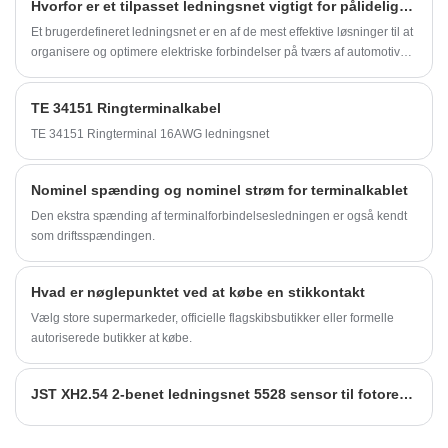
Hvorfor er et tilpasset ledningsnet vigtigt for pålidelige elektriske systemer?
Et brugerdefineret ledningsnet er en af ​​de mest effektive løsninger til at
organisere og optimere elektriske forbindelser på tværs af automotive,
industrielle, medicinske og forbrugerelektronikapplikationer.
TE 34151 Ringterminalkabel
TE 34151 Ringterminal 16AWG ledningsnet
Nominel spænding og nominel strøm for terminalkablet
Den ekstra spænding af terminalforbindelsesledningen er også kendt
som driftsspændingen.
Hvad er nøglepunktet ved at købe en stikkontakt
Vælg store supermarkeder, officielle flagskibsbutikker eller formelle
autoriserede butikker at købe.
JST XH2.54 2-benet ledningsnet 5528 sensor til fotoresistorelementdetektor