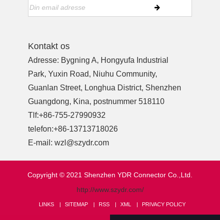
Kontakt os
Adresse: Bygning A, Hongyufa Industrial
Park, Yuxin Road, Niuhu Community,
Guanlan Street, Longhua District, Shenzhen
Guangdong, Kina, postnummer 518110
Tlf:
+86-755-27990932
telefon:
+86-13713718026
E-mail:
wzl@szydr.com
Copyright © 2021 Shenzhen YDR Connector Co.,Ltd.
http://www.szydr.com/
LINKS
SITEMAP
RSS
XML
PRIVACY POLICY