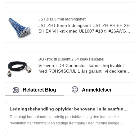
10 år, der dækker det meste af Asien, Europa
og Amerika. Vi forventer at blive din
langsigtede partner i Kina.
JST ZH1,5 mm ledningsnet
JST ZH1.5mm ledningsnet: JST ZH PH EH XH
SH EX VH -stik med UL1007 #18 til #26AWG
ledningskabel af høj kvalitet med
ROHS/ISO/UL 1 års garanti. vi dedikerede os
til ledningsnet og fremstilling af stik i mere end
10 år, der dækker det meste af Asien, Europa
og Amerika. Vi forventer at blive din
DB -stik til Dupont 2.54 koaksialkabel
langsigtede partner i Kina. JST seriel ledning til
Vi leverer DB Connector -kabel i høj kvalitet
bord han -hun Konnektorkabel kabelsamling
med ROHS/ISO/UL 1 års garanti. vi dedikerede
ledningsnet. Tilpasset JST ZH PH EH XH SH
os til ledningsnet og fremstilling af stik i mere
EX VH 1.0 1,25 1,5 2,0 2,54 mm pitch 2/3/4/5/6
end 10 år, der dækker det meste af Asien,
Pin Stikkontakter Ledningsnet.
Europa og Amerika. Vi forventer at blive din
Relateret Blog
Anmeldelser
langsigtede partner i Kina.
Ledningsbehandling opfylder behovene i alle samfundslag.
Teknologi har opfundet uendelig produktivitet, og den industrielle
revolution har fremmet den stadige fremgang i den menneskelige
civilisation trin for trin. Det ...