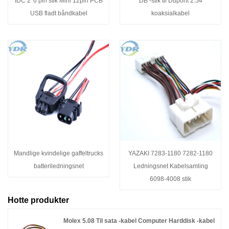
IDC 2*6 pin stik Mini 12pin PCB
DB -stik til Dupont 2.54
USB fladt båndkabel
koaksialkabel
Mandlige kvindelige gaffeltrucks
YAZAKI 7283-1180 7282-1180
batteriledningsnet
Ledningsnet Kabelsamling
6098-4008 stik
Hotte produkter
Molex 5.08 Til sata -kabel Computer Harddisk -kabel