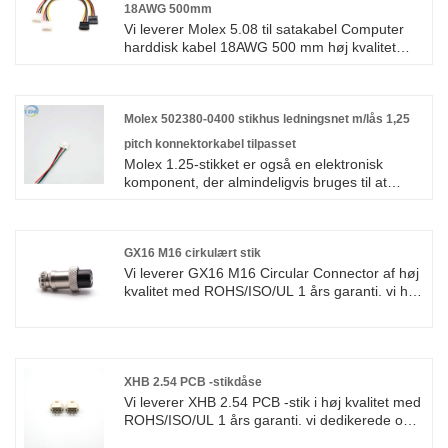
18AWG 500mm
Vi leverer Molex 5.08 til satakabel Computer
harddisk kabel 18AWG 500 mm høj kvalitet
med ROHS/ISO/UL 1 års garanti. vi dedikerede
os til ledningsnet og fremstilling af stik i mere
end 10 år, der dækker det meste af Asien,
Europa og Amerika. Vi forventer at blive din
Molex 502380-0400 stikhus ledningsnet m/lås 1,25
langsigtede partner i Kina.
pitch konnektorkabel tilpasset
Molex 1.25-stikket er også en elektronisk
komponent, der almindeligvis bruges til at
forbinde små elektroniske enheder eller
computere. De har en stigning på 1,25 mm,
hvilket er mindre end Molex 2.0-stik. De har
typisk high-density switching-kapaciteter og
GX16 M16 cirkulært stik
tilbyder en række porttætheder og størrelser,
Vi leverer GX16 M16 Circular Connector af høj
der passer til forskellige applikationer. Disse
kvalitet med ROHS/ISO/UL 1 års garanti. vi har
stik er velegnede til en række forskellige
helliget os til fremstilling af ledningsnet og stik
anvendelser.
over 10 år, der dækker det meste af det
asiatiske, Europa og det amerikanske marked.
Vi forventer at blive din langsigtede partner i
Kina.
XHB 2.54 PCB -stikdåse
Vi leverer XHB 2.54 PCB -stik i høj kvalitet med
ROHS/ISO/UL 1 års garanti. vi dedikerede os
til ledningsnet og fremstilling af stik i mere end