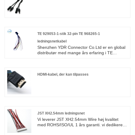
TE 929053-1-stik 32-pin TE 968265-1
ledningsnetkabel
Shenzhen YDR Connector Co.Ltd er en global
distributør med mange års erfaring i TE
929053-1 Connector 32Pin TE 968265-1 Wire
Harness Cable. Dette er et originalt TE-stik
ledningsnet, velkommen til forespørgsel.
HDMI-kabel, der kan tilpasses
JST XH2.54mm ledningsnet
Vi leverer JST XH2.54mm Wire høj kvalitet
med ROHS/ISO/UL 1 års garanti. vi dedikerede
os til ledningsnet og fremstilling af stik i mere