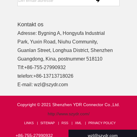
Kontakt os
Adresse: Bygning A, Hongyufa Industrial
Park, Yuxin Road, Niuhu Community,
Guanlan Street, Longhua District, Shenzhen
Guangdong, Kina, postnummer 518110
Tlf:
+86-755-27990932
telefon:
+86-13713718026
E-mail:
wzl@szydr.com
Copyright © 2021 Shenzhen YDR Connector Co.,Ltd.
http://www.szydr.com/
LINKS
SITEMAP
RSS
XML
PRIVACY POLICY
+86-755-27990932
wzl@szydr.com