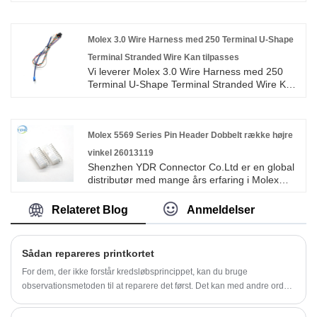
end 10 år, der dækker det meste af Asien,
Europa og Amerika. Vi forventer at blive din
langsigtede partner i Kina.
Molex 3.0 Wire Harness med 250 Terminal U-Shape
Terminal Stranded Wire Kan tilpasses
Vi leverer Molex 3.0 Wire Harness med 250
Terminal U-Shape Terminal Stranded Wire Kan
tilpasses høj kvalitet med ROHS/ISO/UL 1 års
garanti. vi dedikerede os til ledningsnet og
fremstilling af stik i mere end 10 år, der dækker
det meste af Asien, Europa og Amerika. Vi
Molex 5569 Series Pin Header Dobbelt række højre
forventer at blive din langsigtede partner i Kina.
vinkel 26013119
Shenzhen YDR Connector Co.Ltd er en global
distributør med mange års erfaring i Molex
5569 Series Pin Header Dual Row Right Angle
26013119. Dette er et originalt TE-stik
Relateret Blog
Anmeldelser
ledningsnet, velkommen til forespørgsel.
Sådan repareres printkortet
For dem, der ikke forstår kredsløbsprincippet, kan du bruge
observationsmetoden til at reparere det først. Det kan med andre ord
ses på udseendet om printpladen er brændt, og om stikkontakten er
beskadiget af udseende, om chippen er placeret forkert, og om