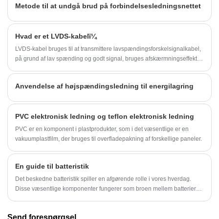
Metode til at undgå brud på forbindelsesledningsnettet
printpladen er tabt kan iagttages. Hvis der findes en fejl, kan vi foretage
rettelser før tilslutning, såsom at ændre chippen til den rigtige retning.
Hvad er et LVDS-kabelï¼
LVDS-kabel bruges til at transmittere lavspændingsforskelsignalkabel,
på grund af lav spænding og godt signal, bruges afskærmningseffekten
hovedsageligt i forbindelsen mellem skærmen og bundkortet, mere
brugt i LCD, LCD TV, bærbar computer.
Anvendelse af højspændingsledning til energilagring
PVC elektronisk ledning og teflon elektronisk ledning
PVC er en komponent i plastprodukter, som i det væsentlige er en
vakuumplastfilm, der bruges til overfladepakning af forskellige paneler.
En guide til batteristik
Det beskedne batteristik spiller en afgørende rolle i vores hverdag.
Disse væsentlige komponenter fungerer som broen mellem batterier
og de enheder, de driver, og sikrer en jævn og sikker strøm af
elektricitet. Fra de miniature batteristik, der findes i din smartphone til
Send forespørgsel
de kraftige versioner, der bruges i industrielle applikationer, kommer