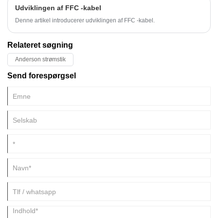
beskadiget af udseende, om chippen er placeret forkert, og om
Udviklingen af ​​FFC -kabel
printpladen er tabt kan iagttages. Hvis der findes en fejl, kan vi foretage
rettelser før tilslutning, såsom at ændre chippen til den rigtige retning.
Denne artikel introducerer udviklingen af ​​FFC -kabel.
Relateret søgning
Anderson strømstik
Send forespørgsel