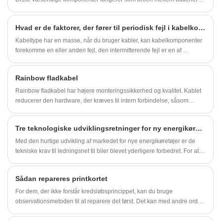
Stikwirer.
og de enheder, de driver, og sikrer en jævn og sikker strøm af
elektricitet. Fra de miniature batteristik, der findes i din smartphone til
Hvad er de faktorer, der fører til periodisk fejl i kabelkomponenter?
de kraftige versioner, der bruges i industrielle applikationer, kommer
disse stik i en række forskellige former, størrelser og konfigurationer,
Kabeltype har en masse, når du bruger kabler, kan kabelkomponenter
der passer til forskellige behov.
forekomme en eller anden fejl, den intermitterende fejl er en af ​​
årsagerne til kabelkomponenter fremstillet af fejl, som nogle personale
måske kender, for årsagen til kabelkomponenter med intermitterende
Rainbow fladkabel
fejl, hvor meget ved du?
Rainbow fladkabel har højere monteringssikkerhed og kvalitet. Kablet
reducerer den hardware, der kræves til intern forbindelse, såsom
loddesamlinger, stammeledninger, bundpladetråd og kabler, der
almindeligvis anvendes i traditionel elektronisk emballage, så kablerne
Tre teknologiske udviklingsretninger for ny energikøretøjssele
kan give højere monteringssikkerhed og kvalitet.
Med den hurtige udvikling af markedet for nye energikøretøjer er de
tekniske krav til ledningsnet til biler blevet yderligere forbedret. For at
imødekomme de nye krav til ny energiteknologi
Sådan repareres printkortet
For dem, der ikke forstår kredsløbsprincippet, kan du bruge
observationsmetoden til at reparere det først. Det kan med andre ord
ses på udseendet om printpladen er brændt, og om stikkontakten er