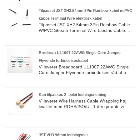
Tilpasset JST XH2.54mm 3Pin Rainbow kabel m/PVC
kappe Terminal Wire elektrisk kabel
Tilpasset JST XH2.54mm 3Pin Rainbow Cable
W/PVC Sheath Terminal Wire Electric Cable: Vi
leverer JST XH PH VH ZH SH
ledningsnetkabelsamling i høj kvalitet med
ROHS/ISO/UL 1 års garanti. vi dedikerede os
til ledningsnet og fremstilling af stik i mere end
Brødbræt UL1007 22AWG Single Core Jumper
10 år, der dækker det meste af Asien, Europa
Flyvende forbindelseskabel
og Amerika. Vi forventer at blive din
Vi leverer Breadboard UL1007 22AWG Single
langsigtede partner i Kina.
Core Jumper Flyvende forbindelsestråd af høj
kvalitet med ROHS/ISO/UL 1 års garanti. vi
dedikerede os til ledningsnet og fremstilling af
stik i mere end 10 år, der dækker det meste af
Asien, Europa og Amerika. Vi forventer at blive
Kan tilpasses 2 -polet ledningsnetning
din langsigtede partner i chinaSend.
Vi leverer Wire Harness Cable Wrapping høj
kvalitet med ROHS/ISO/UL 1 års garanti. vi
dedikerede os til ledningsnet og fremstilling af
stik i mere end 10 år, der dækker det meste af
Asien, Europa og Amerika. Vi forventer at blive
din langsigtede partner i Kina.
JST VH3.96mm ledningsnet