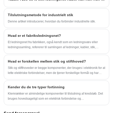
Tilslutningsmetode for industrielt stik
Denne artikel introducerer, hvordan du forbinder industrielle stik.
Hvad er et fabriksledningsnet?
Et ledningsnet fra fabrikken, også kendt som en ledningsvæv eller
ledningssamling, refererer til samlingen af ​​ledninger, kabler, stik,
terminaler og tilknyttede komponenter, der er formonteret og bundtet
sammen for at lette distributionen af ​​elektrisk strøm eller signaler i et
Hvad er forskellen mellem stik og stifthoved?
fabriksmiljø eller i et fremstillet produkt.
Stik og stifthoveder er begge komponenter, der bruges i elektronik for at
lette elektriske forbindelser, men de tjener forskellige formål og har
forskellige designs.
Kender du de tre typer fortinning
Klemrækker er almindelige komponenter til tilslutning af kredsløb. Det
bruges hovedsageligt som en elektrisk forbindelse og
signaltransmission mellem udstyr og komponenter, komponenter og
kabinetter, og systemer og delsystemer, og forsøger at forhindre