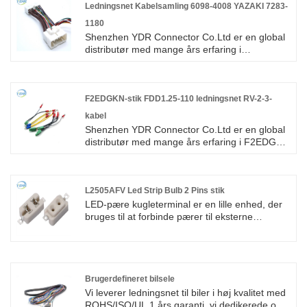
Ledningsnet Kabelsamling 6098-4008 YAZAKI 7283-
1180
Shenzhen YDR Connector Co.Ltd er en global
distributør med mange års erfaring i
distribution af elektroniske komponenter.Main
connector brand: TE, AMP, Tyco, Molex, Yazaki
Yazaki, FCI, Delphi, JST Japan Press, JAE
Japan Avionics, Hirose Hirose, Sumitomo,
F2EDGKN-stik FDD1.25-110 ledningsnet RV-2-3-
Souriau, 3M, Phoenix, Wago, Amphenol,
kabel
Rosenberg osv.
Shenzhen YDR Connector Co.Ltd er en global
distributør med mange års erfaring i F2EDGKN
Connector FDD1.25-110 Wire Harness RV-2-3
Cable.This Mini lille jumper wire, velkommen til
forespørgsel.
L2505AFV Led Strip Bulb 2 Pins stik
LED-pære kugleterminal er en lille enhed, der
bruges til at forbinde pærer til eksterne
kredsløb.
Brugerdefineret bilsele
Vi leverer ledningsnet til biler i høj kvalitet med
ROHS/ISO/UL 1 års garanti. vi dedikerede os