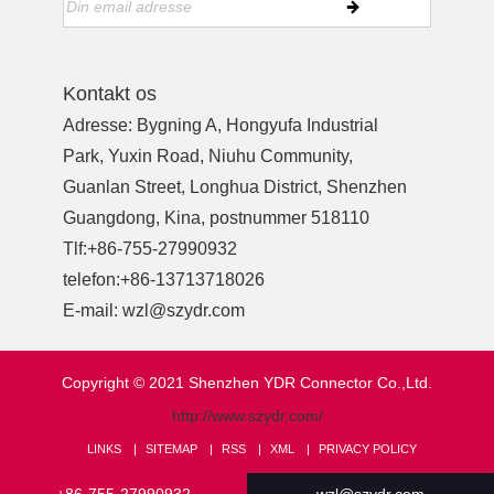
Kontakt os
Adresse: Bygning A, Hongyufa Industrial
Park, Yuxin Road, Niuhu Community,
Guanlan Street, Longhua District, Shenzhen
Guangdong, Kina, postnummer 518110
Tlf:
+86-755-27990932
telefon:
+86-13713718026
E-mail:
wzl@szydr.com
Copyright © 2021 Shenzhen YDR Connector Co.,Ltd.
http://www.szydr.com/
LINKS
SITEMAP
RSS
XML
PRIVACY POLICY