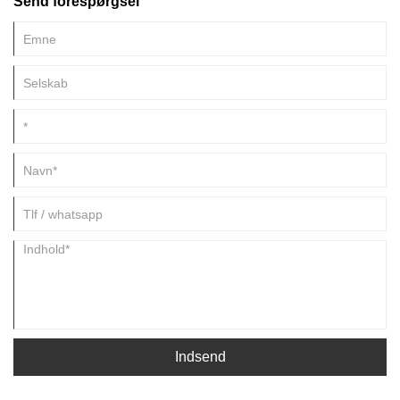
Send forespørgsel
signalforvrængning og energitab mellem systemer.
Indsend