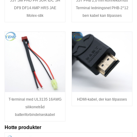
JST SM PHD PH SUR IDC SH
JST PHB 2,0 mm konnektorhus
DF9 DF14 AMP HRS JAE
Terminal ledningsnet PHB-2*12
Molex-stik
ben kabel kan tilpasses
T-terminal med UL3135 16AWG
HDMI-kabel, der kan tilpasses
silikonetråd
batteriforbindelseskabel
Hotte produkter