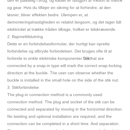
den er pålidelig i brug, og kablet er fastgjort af friktion af møtrik
og gear. Hvis du tilføjer en sikring for at forhindre, at den
løsner, bliver effekten bedre. Ulempen er, at
demonteringshastigheden er relativt langsom, og det tager lidt
elektricitet at trække tråden tilbage, hvilket er tidskrævende.
2. Bajonettilslutning
Dette er en forbindelsesformular, der hurtigt kan oprette
forbindelse og afbryde forbindelsen. Det bruges ofte til at
forbinde to enkle elektriske komponenter.
Stik
that are
connected by a snap-in type will mark the correct snap-locking
direction at the buckle. The user can observe whether the
buckle is installed in the small hole on the side of the stik nut.
3. Stikforbindelse
The plug-in connection method is a commonly used
connection method. The plug and socket of the stik can be
connected and separated by moving in the horizontal direction.
No twisting and optional installation are required, and the
connection can be completed in a short time. And separation.