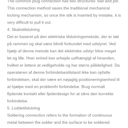
The common plug connection has two structures: ball and pin.
This connection method saves the traditional mechanical
locking mechanism, so once the stik is inserted by mistake, it is
very difficult to pull it out.
4. Skabstilslutning
Det er baseret på den elektriske tilslutningsmetode, der er tæt
på rammen og skal være blindt forbundet med udstyret. Ved
hjælp af denne metode kan det elektriske udstyr blive meget
let og lille. Hver enhed kan arbejde uafhængigt af hinanden,
hvilket er lettere at vedligeholde og har større pålidelighed. Da
operatøren af ​​denne forbindelsestilstand ikke kan opfatte
forbindelsen, skal der være en nøjagtig positioneringsenhed til
at hjælpe med en problemfri forbindelse. Brug normalt
flydende kontakt eller fjederdesign for at sikre den korrekte
forbindelse.
5. Loddetilslutning
Soldering connection refers to the formation of continuous
metal between the solder and the surface to be soldered.