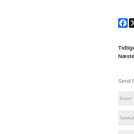
Fa
Tidlig
Næste
Send f