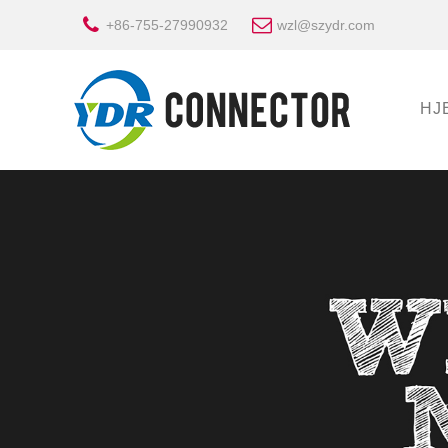
+86-755-27990932
wzl@szydr.com
HJ