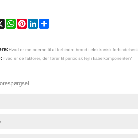
cebook
X
WhatsApp
Pinterest
LinkedIn
Share
ere:
Hvad er metoderne til at forhindre brand i elektronisk forbindelses
:
Hvad er de faktorer, der fører til periodisk fejl i kabelkomponenter?
orespørgsel