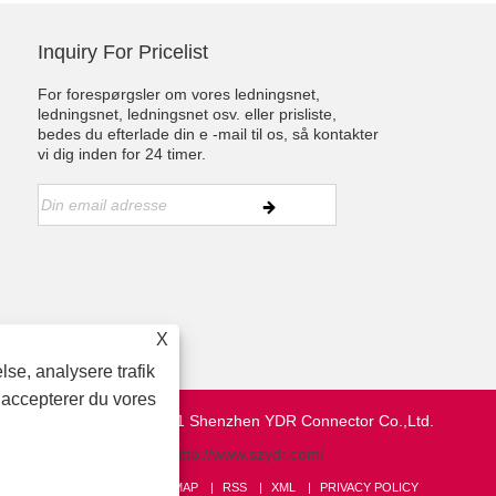
Inquiry For Pricelist
For forespørgsler om vores ledningsnet,
ledningsnet, ledningsnet osv. eller prisliste,
bedes du efterlade din e -mail til os, så kontakter
vi dig inden for 24 timer.
X
lse, analysere trafik
 accepterer du vores
Copyright © 2021 Shenzhen YDR Connector Co.,Ltd.
http://www.szydr.com/
LINKS
SITEMAP
RSS
XML
PRIVACY POLICY