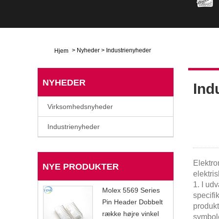
>
Nyheder
>
Industrienyheder
Hjem
NYHEDER
Ind
Virksomhedsnyheder
Industrienyheder
Elektro
NYE PRODUKTER
elektri
1. I udv
Molex 5569 Series
specifi
Pin Header Dobbelt
produkt
række højre vinkel
symbole