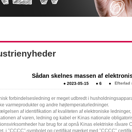
ustrienyheder
Sådan skelnes massen af ​​elektroni
●
2023-05-15
●
6
●
Efterlad
nisk forbindelsesledning er meget udbredt i husholdningsapparat
ske varmeprodukter og andre højtemperaturledninger.
ælgelsen af ​​identifikation af kvaliteten af ​​elektroniske ledninge
kationen af ​​varen, ledning og kabel er Kinas nationale obligatori
ionsvirksomheder har brug for at opnå Kinas elektriske råvare Ce
t, i "CCCC"-symbolet og certifikat mærket med "CCCC" certifik