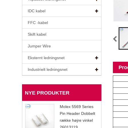
IDC kabel
FFC -kabel
Skift kabel
Jumper Wire
Eksternt ledningsnet
Pro
Industrielt ledningsnet
NYE PRODUKTER
Molex 5569 Series
Pin Header Dobbelt
række højre vinkel
26013119