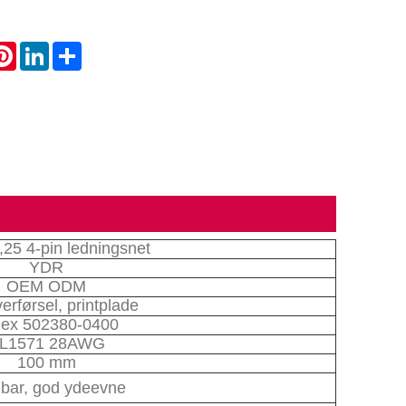
atsApp
Pinterest
LinkedIn
Share
,25 4-pin ledningsnet
YDR
OEM ODM
verførsel, printplade
ex 502380-0400
L1571 28AWG
100 mm
bar, god ydeevne