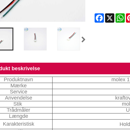
Facebook
X
Wh
dukt beskrivelse
Produktnavn
molex 1
Mærke
Service
Anvendelse
krafto
Stik
mol
Trådmåler
U
Længde
Karakteristisk
Hold