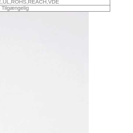
E,UL,ROHS,REACH,VDE
Tilgængelig