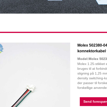
Molex 502380-040
konnektorkabel 
Model:Molex 5023
Molex 1.25-stikket 
bruges til at forbi
stigning på 1,25 mm
density switching-k
der passer til forsk
forskellige anvendel
Send forespør