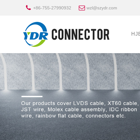
+86-755-27990932
wzl@szydr.com
HJ