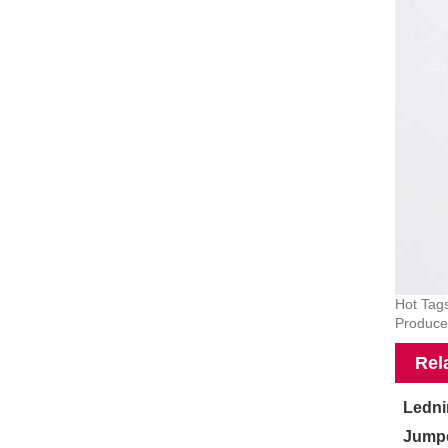
Hot Tags
Producen
Rel
Ledni
Jumpe