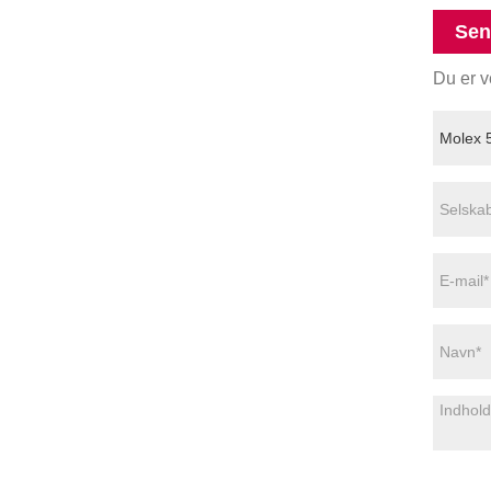
Sen
Du er v