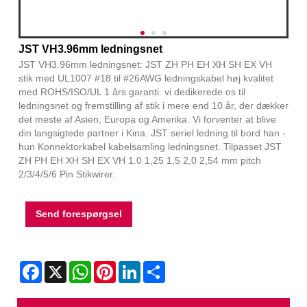
JST VH3.96mm ledningsnet
JST VH3.96mm ledningsnet: JST ZH PH EH XH SH EX VH
stik med UL1007 #18 til #26AWG ledningskabel høj kvalitet
med ROHS/ISO/UL 1 års garanti. vi dedikerede os til
ledningsnet og fremstilling af stik i mere end 10 år, der dækker
det meste af Asien, Europa og Amerika. Vi forventer at blive
din langsigtede partner i Kina. JST seriel ledning til bord han -
hun Konnektorkabel kabelsamling ledningsnet. Tilpasset JST
ZH PH EH XH SH EX VH 1.0 1,25 1,5 2,0 2,54 mm pitch
2/3/4/5/6 Pin Stikwirer.
Send forespørgsel
Facebook
X
WhatsApp
Pinterest
LinkedIn
Share