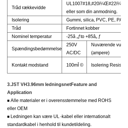
UL1007#18,#20ï¼Œ#22ï¼Œ
Tråd rækkevidde
eller som din anmodning.
Isolering
Gummi, silica, PVC, PE, PA ...
Tråd
Fortinnet kobber
Nominel temperatur
-25â „ƒto +85â„ ƒ
250V
Nuværende vurde
Spændingsbedømmelse
AC/DC
(ampere)
Kontakt modstand
100mÎ ©
Isolering Resista
3.JST VH3.96mm ledningsnetFeature and
Application
Alle materialer er i overensstemmelse med ROHS
■
eller OEM
Ledningen kan være UL -kabel eller internationalt
■
standardkabel i henhold til kundetildeling.