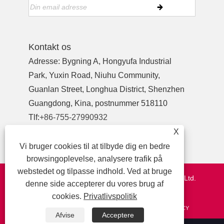
Kontakt os
Adresse: Bygning A, Hongyufa Industrial
Park, Yuxin Road, Niuhu Community,
Guanlan Street, Longhua District, Shenzhen
Guangdong, Kina, postnummer 518110
Tlf:
+86-755-27990932
telefon:
+86-13713718026
X
E-mail:
wzl@szydr.com
Vi bruger cookies til at tilbyde dig en bedre
browsingoplevelse, analysere trafik på
webstedet og tilpasse indhold. Ved at bruge
Copyright © 2021 Shenzhen YDR Connector Co.,Ltd.
denne side accepterer du vores brug af
http://www.szydr.com/
cookies.
Privatlivspolitik
LINKS
SITEMAP
RSS
XML
PRIVACY POLICY
Afvise
Acceptere